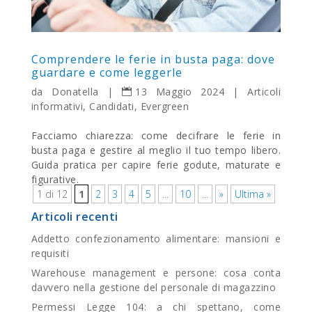
Comprendere le ferie in busta paga: dove
guardare e come leggerle
da
Donatella
|
13 Maggio 2024
|
Articoli
informativi
,
Candidati
,
Evergreen
Facciamo chiarezza: come decifrare le ferie in
busta paga e gestire al meglio il tuo tempo libero.
Guida pratica per capire ferie godute, maturate e
figurative.
1 di 12
1
2
3
4
5
...
10
...
»
Ultima »
Articoli recenti
Addetto confezionamento alimentare: mansioni e
requisiti
Warehouse management e persone: cosa conta
davvero nella gestione del personale di magazzino
Permessi Legge 104: a chi spettano, come