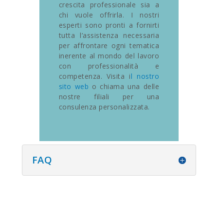
crescita professionale sia a
chi vuole offrirla. I nostri
esperti sono pronti a fornirti
tutta l’assistenza necessaria
per affrontare ogni tematica
inerente al mondo del lavoro
con professionalità e
competenza. Visita i
l nostro
sito web
o chiama una delle
nostre filiali per una
consulenza personalizzata.
FAQ