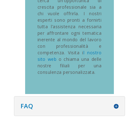
cerca un’opportunità di
crescita professionale sia a
chi vuole offrirla. I nostri
esperti sono pronti a fornirti
tutta l’assistenza necessaria
per affrontare ogni tematica
inerente al mondo del lavoro
con professionalità e
competenza. Visita i
l nostro
sito web
o chiama una delle
nostre filiali per una
consulenza personalizzata.
FAQ