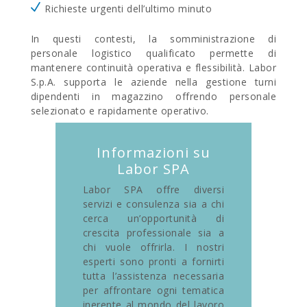
Richieste urgenti dell’ultimo minuto
In questi contesti, la somministrazione di
personale logistico qualificato permette di
mantenere continuità operativa e flessibilità.
Labor
S.p.A. supporta le aziende nella gestione turni
dipendenti in magazzino offrendo personale
selezionato e rapidamente operativo.
Informazioni su
Labor SPA
Labor SPA offre diversi
servizi e consulenza sia a chi
cerca un’opportunità di
crescita professionale sia a
chi vuole offrirla. I nostri
esperti sono pronti a fornirti
tutta l’assistenza necessaria
per affrontare ogni tematica
inerente al mondo del lavoro