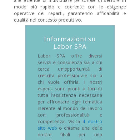
alle aziende di individuare personale di settore in
modo più rapido e coerente con le esigenze
operative dei reparti, garantendo affidabilità e
qualità nel contesto produttivo.
Informazioni su
Labor SPA
Labor SPA offre diversi
servizi e consulenza sia a chi
cerca un’opportunità di
crescita professionale sia a
chi vuole offrirla. I nostri
esperti sono pronti a fornirti
tutta l’assistenza necessaria
per affrontare ogni tematica
inerente al mondo del lavoro
con professionalità e
competenza. Visita i
l nostro
sito web
o chiama una delle
nostre filiali per una