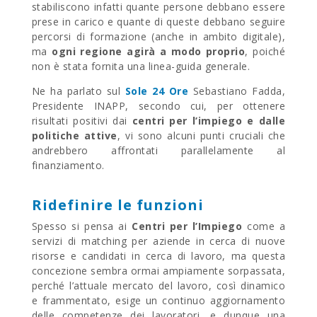
stabiliscono infatti quante persone debbano essere
prese in carico e quante di queste debbano seguire
percorsi di formazione (anche in ambito digitale),
ma
ogni regione agirà a modo proprio
, poiché
non è stata fornita una linea-guida generale.
Ne ha parlato sul
Sole 24 Ore
Sebastiano Fadda,
Presidente INAPP, secondo cui, per ottenere
risultati positivi dai
centri per l’impiego e dalle
politiche attive
, vi sono alcuni punti cruciali che
andrebbero affrontati parallelamente al
finanziamento.
Ridefinire le funzioni
Spesso si pensa ai
Centri per l’Impiego
come a
servizi di matching per aziende in cerca di nuove
risorse e candidati in cerca di lavoro, ma questa
concezione sembra ormai ampiamente sorpassata,
perché l’attuale mercato del lavoro, così dinamico
e frammentato, esige un continuo aggiornamento
delle competenze dei lavoratori, e dunque una