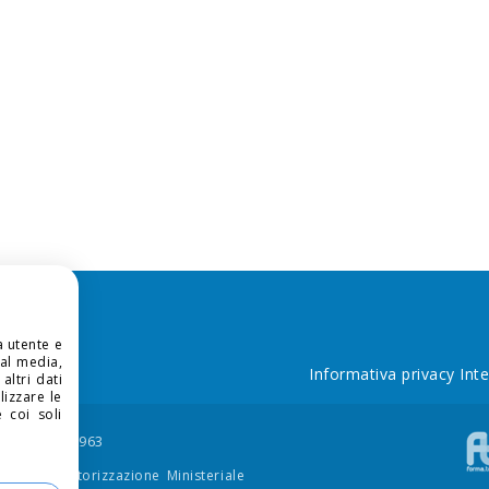
a utente e
al media,
Informativa privacy Int
altri dati
lizzare le
 coi soli
.I. 08301610963
sso dell’Autorizzazione Ministeriale