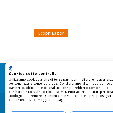
Scopri Labor
Cookies sotto controllo
Utilizziamo cookies anche di terze parti per migliorare l'esperienz
personalizzare contenuti e ads. Condividiamo alcuni dati con soci
partner pubblicitari e di analitica che potrebbero combinarli con 
che hai fornito usando i loro servizi. Puoi accettarli tutti, persona
tipologie o premere "Continua senza accettare" per proseguire
cookie tecnici. Per maggiori dettagli:
Informativa Cookie
SEDE LEGALE:
via Larga, 13 20122 Milano (MI) - P
Labor S.p.A. è un’Agenzia per il Lavoro, in posse