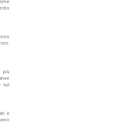
 come
mento
corso
rori.
 più
tive
 sul
ali e
 meno