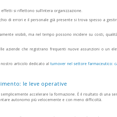
effetti si riflettono sull’intera organizzazione.
chio di errori e il personale già presente si trova spesso a gesti
ente visibili, ma nel tempo possono incidere su costi, qualit
elle aziende che registrano frequenti nuove assunzioni o un el
 nostro articolo dedicato al
turnover nel settore farmaceutico: 
imento: le leve operative
a semplicemente accelerare la formazione.
È il risultato di una ser
iventare autonomo più velocemente e con meno difficoltà.