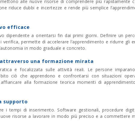
permettono alle nuove risorse di comprendere più rapidamente
one riduce dubbi e incertezze e rende più semplice l’apprendi
vo efficace
o dipendente a orientarsi fin dai primi giorni.
Definire un per
 verifica, permette di accelerare l’apprendimento e ridurre gli er
 l’autonomia in modo graduale e concreto.
 attraverso una formazione mirata
ica e focalizzata sulle attività reali.
Le persone imparano
ito ciò che apprendono e confrontarsi con situazioni opera
affiancare alla formazione teorica momenti di apprendimento
 a supporto
rre i tempi di inserimento.
Software gestionali, procedure digit
 nuove risorse a lavorare in modo più preciso e a commettere