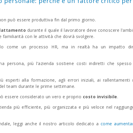
personale: perché è un fattore critico per
on può essere produttiva fin dal primo giorno.
adattamento
durante il quale il lavoratore deve conoscere l’amb
 familiarità con le attività che dovrà svolgere.
olo come un processo HR, ma in realtà ha un impatto dir
 persona, più l’azienda sostiene costi indiretti che spesso
esperti alla formazione, agli errori iniziali, ai rallentamenti 
à del team durante le prime settimane.
uò essere considerato un vero e proprio
costo invisibile
.
zienda più efficiente, più organizzata e più veloce nel raggiung
endale, leggi anche il nostro articolo dedicato a
come aumentar