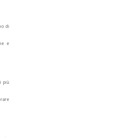
no di
ne e
i più
rare