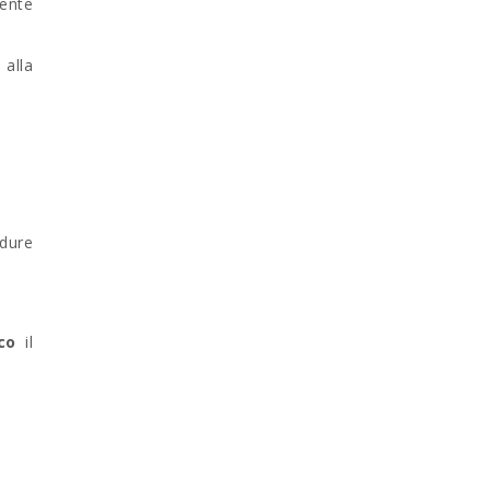
ente
 alla
dure
ico
il