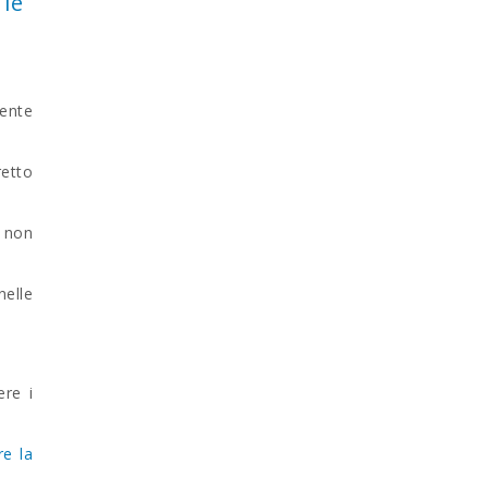
 le
iente
etto
 non
nelle
ere i
e la