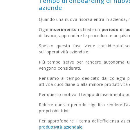
Tempo di onboarding di nuovo 
aziende
Quando una nuova risorsa entra in azienda, n
Ogni
inserimento
richiede un
periodo di 
di lavoro, apprendere le procedure e acquisire
Spesso questa fase viene considerata s
sull’operatività aziendale.
Più tempo serve per rendere autonoma una
vengono considerati.
Pensiamo al tempo dedicato dai colleghi più 
attività quotidiane o alla minore produttivit
Per questo motivo il tempo di inserimento p
Ridurre questo periodo significa rendere l’a
propri obiettivi.
Per approfondire il tema dell’efficienza azi
produttività aziendale
.