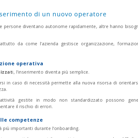
inserimento di un nuovo operatore
une persone diventano autonome rapidamente, altre hanno bisog
ttutto da come l’azienda gestisce organizzazione, formazio
azione operativa
izzat
i, l’inserimento diventa più semplice.
si in caso di necessità permette alla nuova risorsa di orientars
zza.
 attività gestite in modo non standardizzato possono gene
tare il rischio di errori.
elle competenze
tà più importanti durante l’onboarding.