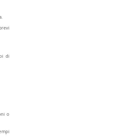
a.
brevi
pi di
oni o
tempi