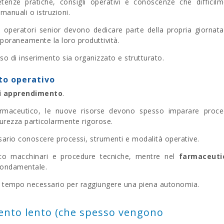
enze pratiche, consigli operativi e conoscenze che difficilm
anuali o istruzioni.
i operatori senior devono dedicare parte della propria giornata
poraneamente la loro produttività.
so di inserimento sia organizzato e strutturato.
to operativo
i apprendimento
.
farmaceutico, le nuove risorse devono spesso imparare proce
icurezza particolarmente rigorose.
sario conoscere processi, strumenti e modalità operative.
oco macchinari e procedure tecniche, mentre nel
farmaceut
 fondamentale.
il tempo necessario per raggiungere una piena autonomia.
ento lento (che spesso vengono