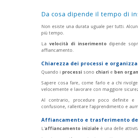
Da cosa dipende il tempo di 
Non esiste una durata uguale per tutti. Alc
più tempo.
La
velocità di inserimento
dipende sopra
affiancamento.
Chiarezza dei processi e organizz
Quando i
processi
sono
chiari
e
ben organ
Sapere cosa fare, come farlo e a chi rivolger
velocemente e lavorare con maggiore sicure
Al contrario, procedure poco definite e
confusione, rallentare l’apprendimento e aumen
Affiancamento e trasferimento d
L’
affiancamento iniziale
è una delle attivi