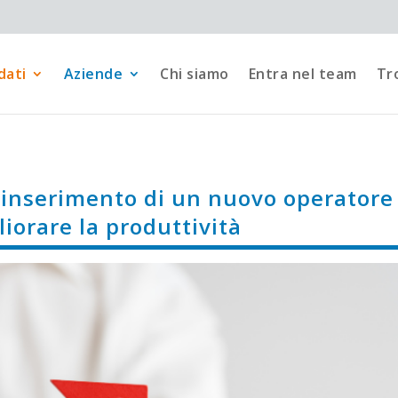
dati
Aziende
Chi siamo
Entra nel team
Tro
 inserimento di un nuovo operatore
iorare la produttività