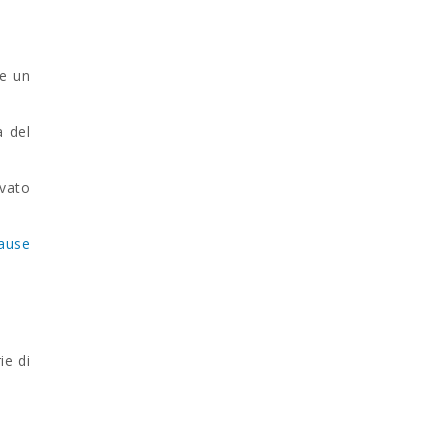
re un
à del
evato
cause
ie di